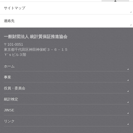
サイトマップ
連絡先
一般財団法人 統計質保証推進協会
〒101-0051
東京都千代田区神田神保町３－６－１５
Ｙ’ｓビル３階
ホーム
事業
役員・委員会
統計検定
JINSE
リンク