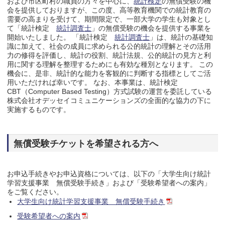
および市区町村の職員の方々を中心に、
統計検定
の無償受験の機
会を提供しておりますが、この度、高等教育機関での統計教育の
需要の高まりを受けて、期間限定で、一部大学の学生も対象とし
て「統計検定
統計調査士
」の無償受験の機会を提供する事業を
開始いたしました。 「統計検定
統計調査士
」は、統計の基礎知
識に加えて、社会の成員に求められる公的統計の理解とその活用
力の修得を評価し、統計の役割、統計法規、公的統計の見方と利
用に関する理解を整理するためにも有効な種別となります。 この
機会に、是非、統計的な能力を客観的に判断する指標としてご活
用いただければ幸いです。 なお、本事業は、統計検定
CBT（Computer Based Testing）方式試験の運営を委託している
株式会社オデッセイコミュニケーションズの全面的な協力の下に
実施するものです。
無償受験チケットを希望される方へ
お申込手続きやお申込資格については、以下の「大学生向け統計
学習支援事業 無償受験手続き」および「受験希望者への案内」
をご覧ください。
大学生向け統計学習支援事業 無償受験手続き
受験希望者への案内