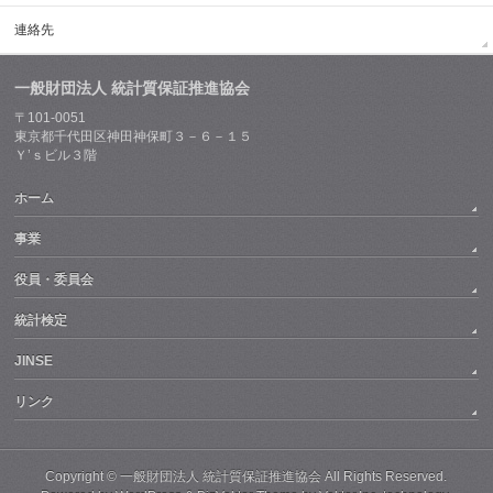
連絡先
一般財団法人 統計質保証推進協会
〒101-0051
東京都千代田区神田神保町３－６－１５
Ｙ’ｓビル３階
ホーム
事業
役員・委員会
統計検定
JINSE
リンク
Copyright ©
一般財団法人 統計質保証推進協会
All Rights Reserved.